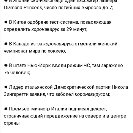
✹ В Японии скончался ещё один пассажир лайнера
Diamond Princess, число погибших выросло до 7;
✹ В Китае одобрена тест-система, позволяющая
определить
коронавирус
за 29 минут;
✹ В Канаде из-за
коронавирус
а отменили женский
чемпионат мира по хоккею;
✹ В штате Нью-Йорк ввели режим ЧС, там заражено
76 человек;
✹ Лидер итальянской Демократической партии Никола
Зингаретти заявил, что заболел
коронавирус
ом;
✹ Премьер-министр Италии подписал декрет,
ограничивающий передвижение на севере и в центре
страны