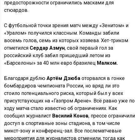
предосторожности ограничились масками для
стюардов.
С футбольной точки зрения матч между «Зенитом» и
«Уралом» получился классным. Команды забили
восемь голов, семь из которых хозяева. Хет-триком
отметился
Сердар Азмун
, свой первый гол за
российский клуб забил пришедший летом из
«Барселоны» за 40 млн евро бразилец
Малком.
Благодаря дублю
Артём Дзюба
оторвался в гонке
бомбардиров чемпионата России, но вряд ли это
стоило потенциального риска, который был у всех
присутствующих на «Газпром Арене». Всё равно уже по
ходу матча стало известно об ограничениях. Как
сообщил журналист
Василий Конов
, прессе ограничили
доступ в спортивные зоны стадиона, в том числе
микст-зону и конференц-зал. Все послематчевые
мероприятия для журналистов отменили, тогда как